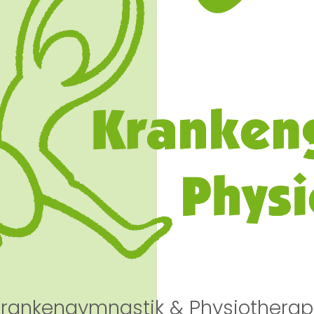
Physio-Fit 
rankengymnastik & Physiotherapi